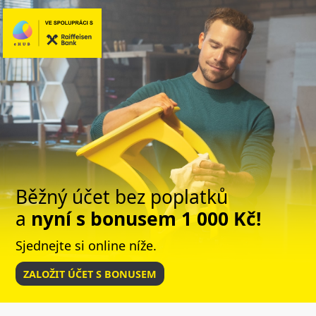
Běžný účet bez poplatků
a
nyní s bonusem 1 000 Kč!
Sjednejte si online níže.
ZALOŽIT ÚČET S BONUSEM